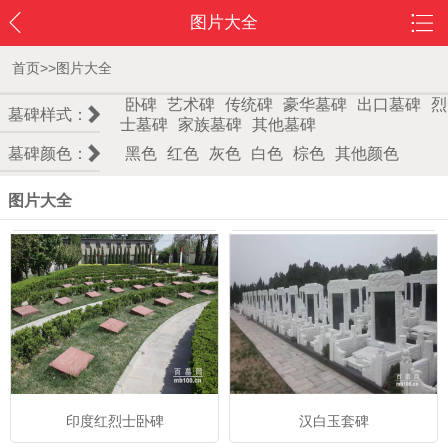
图片大全
首页
>>
图片大全
卧碑
艺术碑
传统碑
豪华墓碑
出口墓碑
烈
墓碑样式：
士墓碑
家族墓碑
其他墓碑
墓碑颜色：
黑色
红色
灰色
白色
棕色
其他颜色
图片大全
印度红烈士卧碑
汉白玉套碑