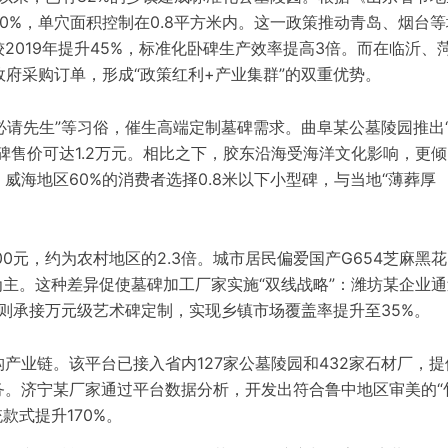
0%，单穴面积控制在0.8平方米内。这一政策推动青岛、烟台等
2019年提升45%，标准化卧碑生产效率提高3倍。而在临沂、
政府采购订单，形成“政策红利+产业集群”的双重优势。
文必请先生”等习俗，催生高端定制墓碑需求。曲阜某公墓陵园推出
碑售价可达1.2万元。相比之下，胶东沿海受海洋文化影响，更倾
海地区60%的消费者选择0.8米以下小型碑，与当地“薄葬厚
0元，约为农村地区的2.3倍。城市居民偏爱国产G654芝麻黑
为主。这种差异促使墓碑加工厂家实施“双线战略”：潍坊某企业通
下则承接万元级艺术碑定制，实现乡镇市场覆盖率提升至35%。
产业链。该平台已接入省内127家公墓陵园和432家石材厂，提
务。济宁某厂家通过平台数据分析，开发出符合鲁中地区审美的“
款式提升170%。