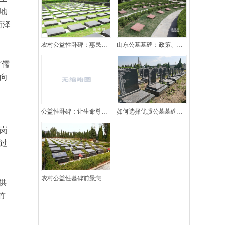
地
菏泽
​农村公益性卧碑：惠民工程，简约庄重
山东公墓墓碑：政策、习俗与产业协同发展
“儒
向
公益性卧碑：让生命尊严回归质朴
如何选择优质公墓墓碑？墓碑网为您提供一站式解决方案
花岗
过
农村公益性墓碑前景怎么样？看政策对农村公墓的态度就知道了。
供
竹