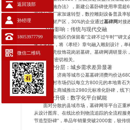
返回顶部
态安葬实施办法》，新建公墓卧碑使用率需超6
墓碑加工厂家加速转型，数控雕刻设备普及率较
孙经理
等传统石材产区，30%的企业通过
墓碑网
对接
习俗影响：传统与现代交融
鲁西南地区仍保留着“立碑不过午时”“碑
18053977799
家文化碑”，将《孝经》章句融入雕刻设计，单
简洁的贝壳纹饰花岗岩墓碑。墓碑网调研显示，威
微信二维码
养”新风尚密切相关。
消费分层：城乡需求差异显著
青岛、济南等城市公墓墓碑消费均价达680
岩，而农村市场仍以每立方800元的本地青石
墓碑网线上商城推出2980元标准化卧碑，线
产业升级：数字化平台赋能
面对分散的县域市场，墓碑网等平台正重构
从设计图库、在线比价到物流追踪的全流程服
节造型卧碑”，单品年销量突破2000套，较传统