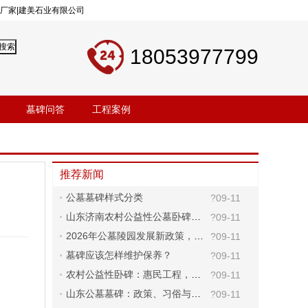
工厂家|建美石业有限公司
18053977799
墓碑问答
工程案例
推荐新闻
公墓墓碑样式分类
?09-11
山东济南农村公益性公墓卧碑尺寸标准及合规要求解读
?09-11
2026年公墓陵园发展新政策，淘碑网为您解读
?09-11
墓碑应该怎样维护保养？
?09-11
​农村公益性卧碑：惠民工程，简约庄重
?09-11
山东公墓墓碑：政策、习俗与产业协同发展
?09-11