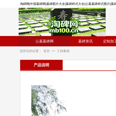
淘碑网|中国墓碑网|墓碑图片大全|墓碑样式大全|公墓墓碑样式图片|
公墓墓碑网
墓碑资讯
定制加
您所在的位置：
首页
>>
工程案例
产品说明