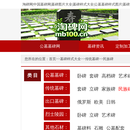
淘碑网|中国墓碑网|墓碑图片大全|墓碑样式大全|公墓墓碑样式图片|墓
公墓墓碑网
墓碑资讯
定制加
您所在的位置：
首页
>>
墓碑样式大全
>>
传统墓碑
>>
民族碑
公墓墓碑：
类 目
卧碑
套碑
高档碑
艺术
传统墓碑：
套碑
立碑
家族碑
民族
出口墓碑：
俄罗斯
欧美
日韩
烈士陵园：
卧碑
立碑
艺术碑
其他石材：
墓碑料
石雕
公墓配套