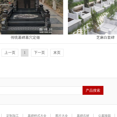
传统墓碑墓穴定做
芝麻白套碑
上一页
1
下一页
末页
定制加工
墓碑样式大全
图片大全
墓碑石材
公墓陵园