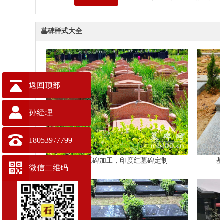
墓碑样式大全
返回顶部
孙经理
18053977799
基督教墓碑加工，印度红墓碑定制
微信二维码