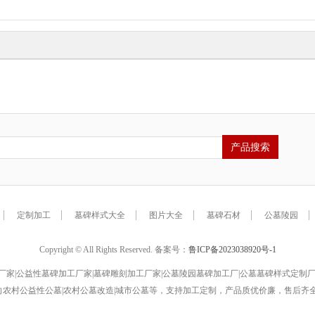
定制加工
墓碑样式大全
图片大全
墓碑石材
公墓陵园
Copyright © All Rights Reserved. 备案号：
鲁ICP备2023038920号-1
家|公益性墓碑加工厂家|墓碑雕刻加工厂家|公墓陵园墓碑加工厂|公墓墓碑样式定制厂家,
面向农村公益性公墓|农村公墓改造|城市公墓等，支持加工定制，产品质优价廉，售后