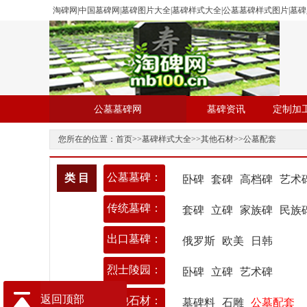
淘碑网|中国墓碑网|墓碑图片大全|墓碑样式大全|公墓墓碑样式图片|墓
公墓墓碑网
墓碑资讯
定制加
您所在的位置：
首页
>>
墓碑样式大全
>>
其他石材
>>
公墓配套
公墓墓碑：
类 目
卧碑
套碑
高档碑
艺术
传统墓碑：
套碑
立碑
家族碑
民族
出口墓碑：
俄罗斯
欧美
日韩
烈士陵园：
卧碑
立碑
艺术碑
返回顶部
其他石材：
墓碑料
石雕
公墓配套