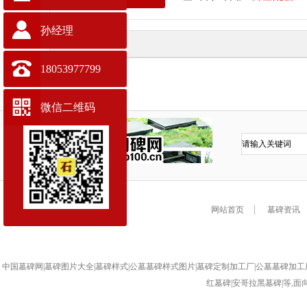
孙经理
墓碑样式大全
18053977799
微信二维码
网站首页
墓碑资讯
中国墓碑网|墓碑图片大全|墓碑样式|公墓墓碑样式图片|墓碑定制加工厂|公墓墓碑加工厂
红墓碑|安哥拉黑墓碑|等,